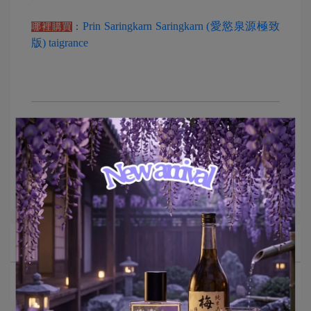
Prin Saringkarn Saringkarn (愛慾泉源極致
哪裡購買
：
版) taigrance
Article Collection
華人觀點
泰國香水
美麗
玫瑰巧克力
All Blogs
香水介紹文章