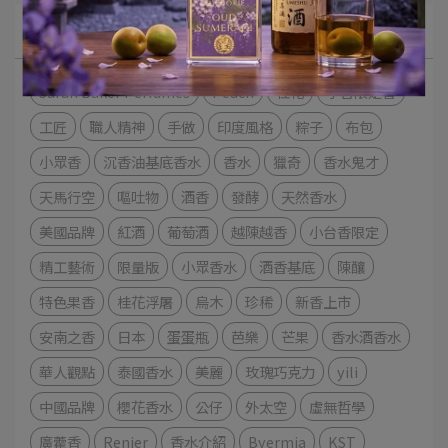
Categories
Sarah Baker Perfumes
Peach
桂花
小台限定香
工匠
職人精神
手做
印度風格
粽子
布包
小眾香
沉香油基底香水
香水
獵奇
香水鬼才
天馬行空
嘔吐物
酒香
發酵
天然香水
美國品牌
紅酒
葡萄酒
越陳越香
小台香限定
精工藝術
限量版
小眾香水
酒香基底
陳釀
特色果香
桂花浮屠
烏木
珍稀
新香上市
安南之香
日本
蛋蛋瓶
芭樂
芒果
香水酒香水
華人觀點
泰國香水
美麗
玫瑰巧克力
yili
中國品牌
櫻花香水
公仔
外太空
虛無哲學
廣藿香
Renier
香水介紹
Byermia
KST