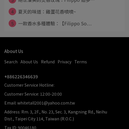
4
夏天的味道：雞蛋花香噴噴~
5
一款香水多種體驗：【Filippo So⋯
About Us
Search
About Us
Refund
Privacy
Terms
+886226346639
Customer Service Hotline:
Customer Service: 12:00-20:00
Email: whitetall2001@yahoo.com.tw
Address: Rm. 3, 2F., No. 23, Sec. 3, Kangning Rd., Neihu
Dist., Taipei City 114, Taiwan (R.O.C.)
Tax ID: 90046180