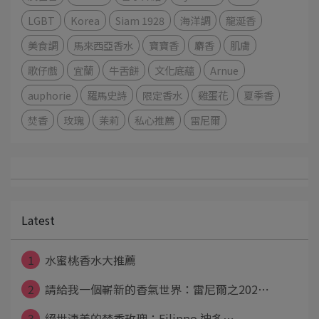
LGBT
Korea
Siam 1928
海洋調
龍涎香
美食調
馬來西亞香水
寶寶香
麝香
肌膚
歌仔戲
宜蘭
牛舌餅
文化底蘊
Arnue
auphorie
羅馬史詩
限定香水
雞蛋花
夏季香
焚香
玫瑰
茉莉
私心推薦
雷尼爾
Latest
1
水蜜桃香水大推薦
2
請給我一個嶄新的香氣世界：雷尼爾之202⋯
3
絕世淒美的焚香玫瑰：Filippo 迪多⋯