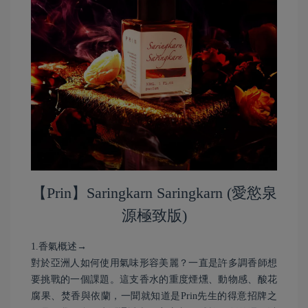
【Prin】Saringkarn Saringkarn (愛慾泉
源極致版)
1.香氣概述→
對於亞洲人如何使用氣味形容美麗？一直是許多調香師想
要挑戰的一個課題。這支香水的重度煙燻、動物感、酸花
腐果、焚香與依蘭，一聞就知道是Prin先生的得意招牌之