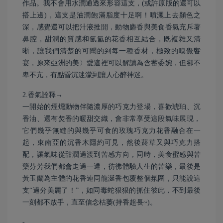
作品。我不會用水潤通透來形容這支，(或許原版的還可以
搭上邊)，這支是油潤飽滿脂度十足啊！噴灑上去顏色之
深，感覺還可以把汁液推開，動物麝香與美食香氣充斥著
鼻腔，甜潤的質感和氤氳的花香相互結合，既複雜又清
晰，讓我們清楚的可聞的到每一種香材，極致的嗅覺饗
宴，原來亞洲的美〉愛這裡可以解讀為含蓄委婉，但卻不
卑不亢，有點昏沉迷濛到讓人心醉神迷。
2.香氣詮釋→
一開始的煙燻動物伴隨濃厚的巧克力登場，喜歡琥珀、沉
香油、還有焚香的暖甜交織，會非常享受這段氣味展現，
它們幾乎無縫的與幾乎可食的玫瑰巧克力花香融合在一
起，東南亞的沉香木隱約可見，然後菸草又與巧克力搭
配，讓氣味從甜潤過渡到苦感方向，同時，美食蜜感與苦
藥芬芳我們都會走過一遭，彷彿體驗人生的苦樂，最後是
黃玉蘭為主體的花香連同龍涎香包覆整個氛圍，只能說這
支“過分美麗了！”，如同毒蛇狠狠的抓住彼此，不到最後
一刻都不放手，直至信念枯萎(持香超長~)。
-