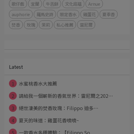
歌仔戲
宜蘭
牛舌餅
文化底蘊
Arnue
auphorie
羅馬史詩
限定香水
雞蛋花
夏季香
焚香
玫瑰
茉莉
私心推薦
雷尼爾
Latest
1
水蜜桃香水大推薦
2
請給我一個嶄新的香氣世界：雷尼爾之202⋯
3
絕世淒美的焚香玫瑰：Filippo 迪多⋯
4
夏天的味道：雞蛋花香噴噴~
5
一款香水多種體驗：【Filippo So⋯