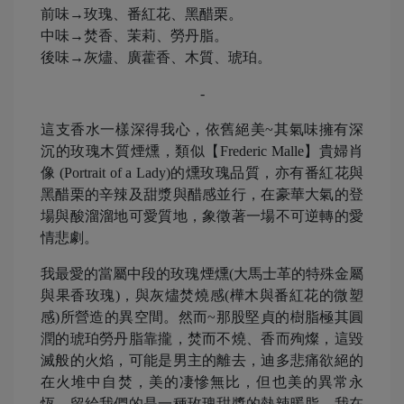
前味→玫瑰、番紅花、黑醋栗。
中味→焚香、茉莉、勞丹脂。
後味→灰燼、廣藿香、木質、琥珀。
-
這支香水一樣深得我心，依舊絕美~其氣味擁有深
沉的玫瑰木質煙燻，類似【Frederic Malle】貴婦肖
像 (Portrait of a Lady)的燻玫瑰品質，亦有番紅花與
黑醋栗的辛辣及甜漿與醋感並行，在豪華大氣的登
場與酸溜溜地可愛質地，象徵著一場不可逆轉的愛
情悲劇。
我最愛的當屬中段的玫瑰煙燻(大馬士革的特殊金屬
與果香玫瑰)，與灰燼焚燒感(樺木與番紅花的微塑
感)所營造的異空間。然而~那股堅貞的樹脂極其圓
潤的琥珀勞丹脂靠攏，焚而不燒、香而殉燦，這毀
滅般的火焰，可能是男主的離去，迪多悲痛欲絕的
在火堆中自焚，美的凄慘無比，但也美的異常永
恆，留給我們的是一種玫瑰甜漿的熱辣暖脂，我在