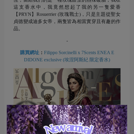
這支香水中，我竟然想起了我的另一隻愛香
【PRYN】Rosuerrier (玫瑰戰士)，只是主題從聖女
貞德變成迪多女帝，兩隻皆為相當實穿且有趣的作
品。
-
購買網址
：
Filippo Sorcinelli x 7Scents ENEA E
DIDONE exclusive (埃涅阿斯紀 限定香水)