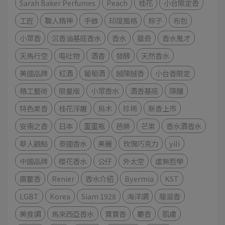
Sarah Baker Perfumes
Peach
桂花
小台限定香
工匠
職人精神
手做
印度風格
粽子
布包
小眾香
沉香油基底香水
香水
獵奇
香水鬼才
天馬行空
嘔吐物
酒香
發酵
天然香水
美國品牌
紅酒
葡萄酒
越陳越香
小台香限定
精工藝術
限量版
小眾香水
酒香基底
陳釀
特色果香
桂花浮屠
烏木
珍稀
新香上市
安南之香
日本
蛋蛋瓶
芭樂
芒果
香水酒香水
華人觀點
泰國香水
美麗
玫瑰巧克力
yili
中國品牌
櫻花香水
公仔
外太空
虛無哲學
廣藿香
Renier
香水介紹
Byermia
KST
LGBT
Korea
Siam 1928
海洋調
龍涎香
美食調
馬來西亞香水
寶寶香
麝香
肌膚