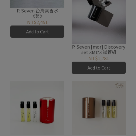
P. Seven 台灣茶香水
《茗》
NT$2,451
Add to Cart
P. Seven [mor] Discovery
set 3ML*3 試管組
NT$1,781
Add to Cart