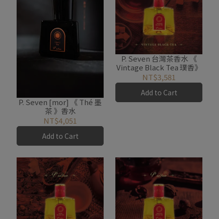
P. Seven 台灣茶香水 《
Vintage Black Tea 璞香》
NT$3,581
Add to Cart
P. Seven [mor] 《 Thé 墨
茶 》香水
NT$4,051
Add to Cart