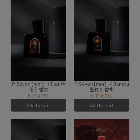
P. Seven [mor] 《 Flor 墨
P. Seven [mor] 《 Bambu
花 》香水
墨竹 》香水
NT$4,051
NT$4,051
Add to Cart
Add to Cart