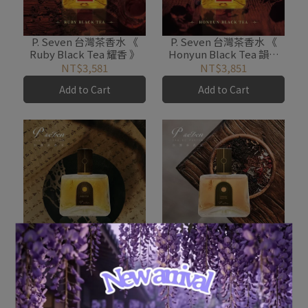
P. Seven 台灣茶香水 《
P. Seven 台灣茶香水 《
Ruby Black Tea 耀香 》
Honyun Black Tea 韻香
》
NT$3,581
NT$3,851
Add to Cart
Add to Cart
P. Seven 台灣茶香水
P. Seven 台灣茶香水 《
《Aged Tea 暗香》
Formosa Beau-Tea 玉香
》
NT$4,051
NT$3,851
Add to Cart
Add to Cart