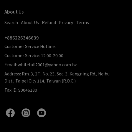
About Us
Search
About Us
Refund
Privacy
Terms
+886226346639
Customer Service Hotline:
Customer Service: 12:00-20:00
Email: whitetall2001@yahoo.com.tw
Address: Rm. 3, 2F., No. 23, Sec. 3, Kangning Rd., Neihu
Dist., Taipei City 114, Taiwan (R.O.C.)
Tax ID: 90046180