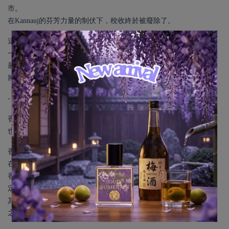
市。
在Kannauj的芬芳力量的制伏下，稅收終於被廢除了。
這是叛逆的、挑釁的、誘人的。香根草的大勝利，
一種經典的泥土和木質精華，帶有甜美的花香。
最接地氣的道地呈現，四處發散的靈感泉源，一場感官盛宴，
將舊世界芳香的豐富遺產與新世界香水大師的現代技巧融為一體。
-
香根草富含大地與自然原野的獨特香氣，
也或許能開啟您對草本植物香氣的幻想。
香根草，原本的意思是"被挖掘出來的草根"，
在印度北部，素有khus之稱，又名岩蘭草等，
香根草具有耐暑耐澇的特性，可度過寒冬，而根部的特性有助於穩
定土壤，
其氣味具有淡淡的泥土味、清新、安靜、舒適等，常用來形容大地
之感。