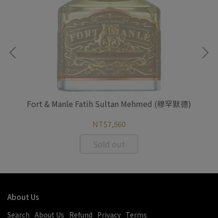
密使)
Fort & Manle Fatih Sultan Mehmed (穆罕默德)
F
NT$7,560
Sold out
About Us
Search
About Us
Refund
Privacy
Terms