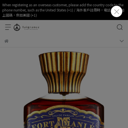
When registering as an overseas customer, please add the country code to the
phone number, such as the United States (+1) / 海外客戶註冊時，電話部分請加
上國碼，例如美國 (+1)