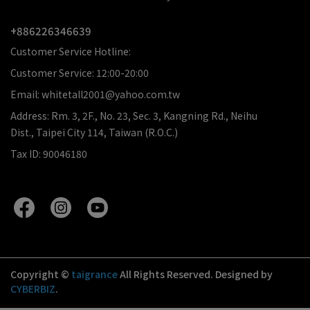
+886226346639
Customer Service Hotline:
Customer Service: 12:00-20:00
Email: whitetall2001@yahoo.com.tw
Address: Rm. 3, 2F., No. 23, Sec. 3, Kangning Rd., Neihu
Dist., Taipei City 114, Taiwan (R.O.C.)
Tax ID: 90046180
Copyright ©
taigrance
All Rights Reserved.
Designed by
CYBERBIZ
.