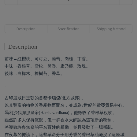
Description
Specification
Shipping Method
Description
前味→紅櫻桃、可可豆、葡萄、肉桂、丁香。
中味→香根草、雪松、焚香、康乃馨、玫瑰。
後味→白樺木、橡樹苔、香草。
-
古印度戒日王朝的首都卡瑙傑(北方城邦)，
以其豐富的植物芳香產物而聞名，並成為7世紀的歐亞貿易中心。
曷利沙伐彈那皇帝(Harshavardhana)，他徵收了香根草稅收。
雖然許多人保持沉默，但一群香水大師認為這項新的稅制，
將導致許多無辜的平名百姓的暴動，並且發動了一場叛亂。
在夜幕的掩護下，這些革命分子用芳香的香根草油淹沒了這座城