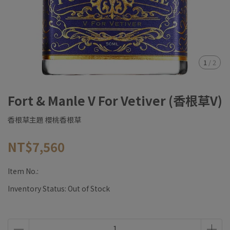
1
/
2
Fort & Manle V For Vetiver (香根草V)
香根草主題 櫻桃香根草
NT$7,560
Item No.:
Inventory Status:
Out of Stock