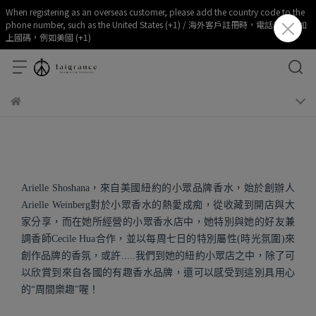
When registering as an overseas customer, please add the country code to the
phone number, such as the United States (+1) / 海外客戶註冊時，電話部分請加
上國碼，例如美國 (+1)
Arielle Shoshana，來自美國紐約的小眾品牌香水，始於創辦人
Arielle Weinberg對於小眾香水的熱愛成痴，從收藏到開店與大
家分享，而在她所經營的小眾香水店中，她特別與她的好友兼
調香師Cecile Hua合作，並以每周七日的特別屬性(時光氛圍)來
創作品牌的香氛，或許.....我們到她的紐約小眾店之中，除了可
以欣賞到來自各國的有趣香水品牌，還可以感受到這別具用心
的“周間樂趣”喔！