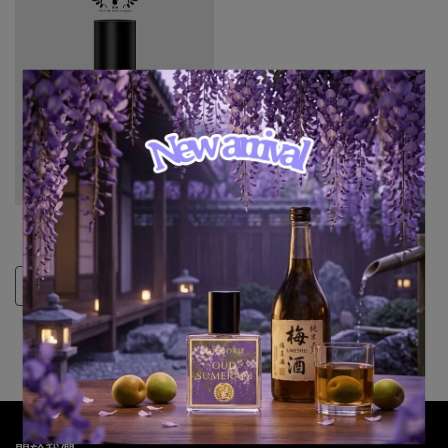
Auphorie Miyako 都
NT$7,801
選購