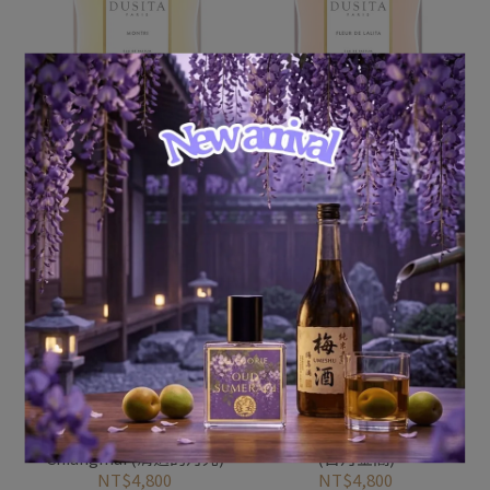
Dusita Montri (吾父蒙特
Dusita Fleur de Lalita (花
里)
神拉麗塔) 無盒款
NT$4,800
NT$2,000
NT$4,800
已售完
已售完
Dusita Moonlight in
Dusita Le Pavillon D’Or
Chiangmai (清邁的月光)
(日月金閣)
NT$4,800
NT$4,800