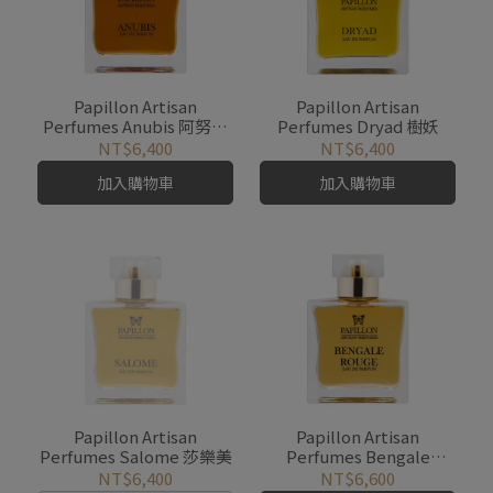
Papillon Artisan
Papillon Artisan
Perfumes Anubis 阿努比
Perfumes Dryad 樹妖
斯
NT$6,400
NT$6,400
加入購物車
加入購物車
Papillon Artisan
Papillon Artisan
Perfumes Salome 莎樂美
Perfumes Bengale
Rouge 紅色孟加拉
NT$6,400
NT$6,600