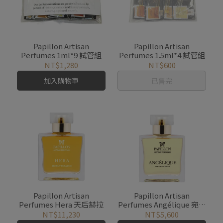
Papillon Artisan
Papillon Artisan
Perfumes 1ml*9 試管組
Perfumes 1.5ml*4 試管組
NT$1,280
NT$600
加入購物車
已售完
Papillon Artisan
Papillon Artisan
Perfumes Hera 天后赫拉
Perfumes Angélique 宛若
天使
NT$11,230
NT$5,600