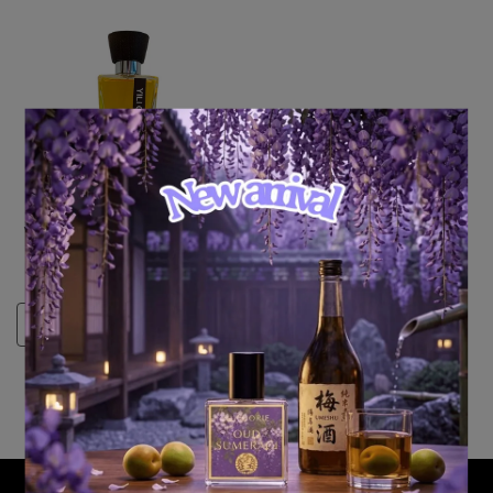
YILI Olfactory Art 黃金烏木
(Golden Oudh II)
NT$16,001
選購