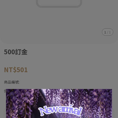
1
/
1
500訂金
NT$501
商品編號:
供貨狀況:
尚有庫存
此商品參與的優惠活動