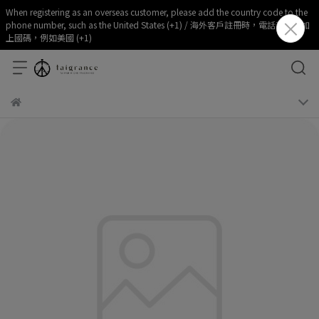
When registering as an overseas customer, please add the country code to the
phone number, such as the United States (+1) / 海外客戶註冊時，電話部分請加
上國碼，例如美國 (+1)