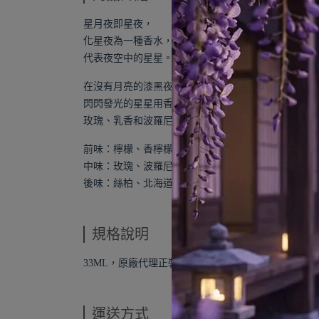
星月夜即星夜，
化星夜為一種香水，
代表夜空中的星星。
在沒有月亮的漆黑夜空，
閃閃發光的星星用香檸檬、
玫瑰、乳香和波羅尼花表達。
前味：檸檬、香檸檬、日本柚子。
中味：玫瑰、波羅尼花、乳香、花梨木。
後味：絲柏、北海道松木。
規格說明
33ML，原廠代理正裝品。
運送方式