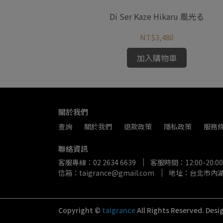
to 蓮の糸
Di Ser Kaze Hikaru 風光る
NT$3,480
加入購物車
關於我們
查詢
關於我們
退款政策
隱私政策
服務
聯絡資訊
客服專線：02 2634 6639
客服時間：12:00-20:00
信箱：taigrance@gmail.com
地址：台北市內湖區
Copyright ©
taigrance
All Rights Reserved.
Desi