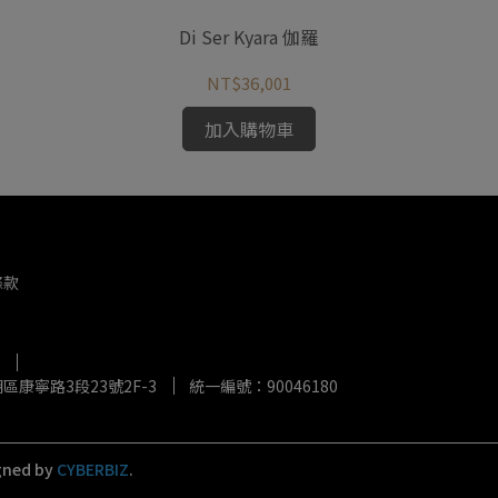
Di Ser Kyara 伽羅
NT$36,001
加入購物車
條款
康寧路3段23號2F-3
統一編號：90046180
gned by
CYBERBIZ
.