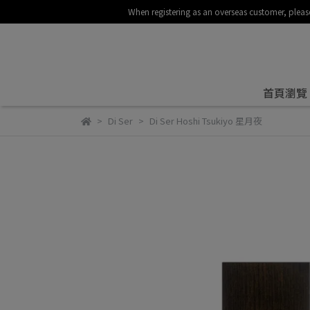
When registering as an overseas customer
首頁瀏覽
Di Ser
Di Ser Hoshi Tsukiyo 星月夜