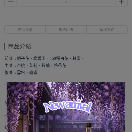
商品介紹
規格說明
運送方式
商品介紹
前味→梔子花、晚香玉、150種白花、蜂蜜。
中味→杏桃、茉莉、鈴蘭、笤帚花。
後味→雪松、麝香。
-
「Mélodie de ĹAmour」是受到泰國詩人也是調香師的父親
Montri
的
詩歌啟發→甜蜜的幸福和愛情的魔法。
-
我對妳的感覺，就像一個空蕩蕩的房間，一朵盛開的花朵。