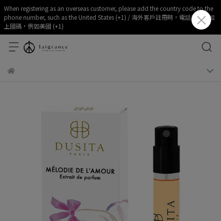
When registering as an overseas customer, please add the country code to the
phone number, such as the United States (+1) / 海外客戶註冊時，電話部分請加
上國碼，例如美國 (+1)