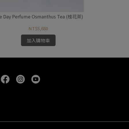
e Day Perfume Osmanthus Tea (桂花茶)
One Day Pe
NT$5,680
加入購物車