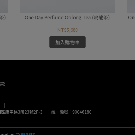
花茶)
One Day Perfume Oolong Tea (烏龍茶)
On
NT$5,680
加入購物車
條款
康寧路3段23號2F-3
統一編號：90046180
gned by
CYBERBIZ
.