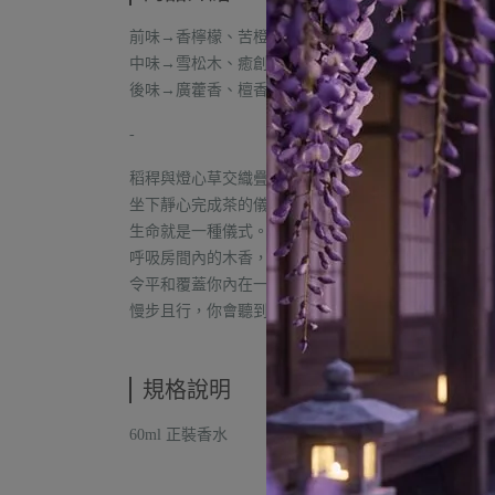
前味→香檸檬、苦橙花。
中味→雪松木、癒創木、乳香。
後味→廣藿香、檀香、麝香。
-
稻稈與燈心草交織疊蓆，
坐下靜心完成茶的儀式。
生命就是一種儀式。
呼吸房間內的木香，
令平和覆蓋你內在一切的波伏。
慢步且行，你會聽到遠聲的鐘聲。
規格說明
60ml 正裝香水