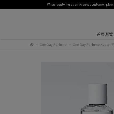
When registering as an overseas customer
首頁瀏覽
One Day Perfume
One Day Perfume Kyoto (