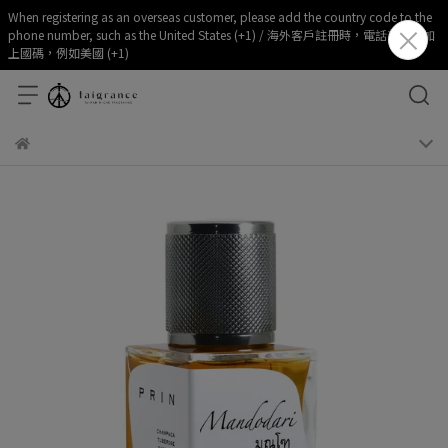
When registering as an overseas customer, please add the country code to the
phone number, such as the United States (+1) / 海外客戶註冊時，電話部分請加
上國碼，例如美國 (+1)