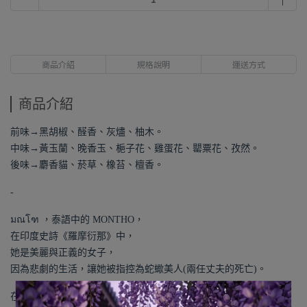
商品介紹
規格說明
運送方式
商品介紹
前味→黑胡椒、醛香、灰燼、柚木。
中味→黃玉蘭、晚香玉、梔子花、雞蛋花、罌粟花、孜然。
後味→麝香貓、菸草、橡苔、檀香。
-
มณโฑ ，泰語中的 MONTHO，
在印度史詩《羅摩衍那》中，
她是美麗與正義的女子，
因為悲劇的生活，讓她被指控為蛇蠍美人(兩任丈夫的死亡)。
在這種情況下，身為女性的她讓她別無選擇，