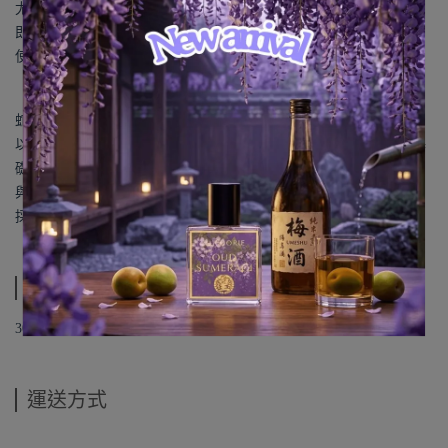
尤其在印度，父權體制下的世界觀，可憐的女人，
即使在羅摩衍那的結尾，她的故事也沒有得到解決。
使她成為印度神話中最悲傷，也最美麗的女性角色之一。
蛇蠍美人有三層故事展現，
以陶醉的花香和樹脂元素(玉蘭花、晚香玉、梔子花、罌粟花）為基
礎，
與經典蛇蝎美人黑白電影元素(煙草、煙霧、皮革)穿插在一起，
採用印度本土的天然材料製成的復古炫燦結構。
規格說明
30ML 合法代理進口 正裝品
運送方式