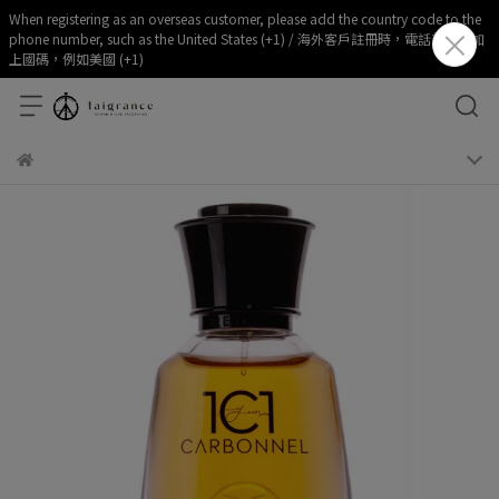
When registering as an overseas customer, please add the country code to the
phone number, such as the United States (+1) / 海外客戶註冊時，電話部分請加
上國碼，例如美國 (+1)