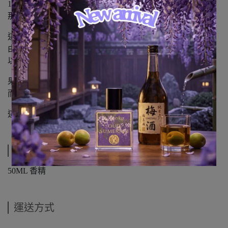
101 年來，Carbonnel S.A. 構築了一段隱形的傳奇：
那是關於原料、工藝與記憶的傳承。
這款香水正是為了向那段歲月致敬而生。
由 Christian Carbonnel 親自調製，並透過 Renier 呈獻，
以當代視角重新詮釋其靈魂本質。
果香悠然綻放，甜美溫柔包覆，
而在這一切之下…… 是烏木那歷久彌新的深邃。
這是一段未完結的故事 —— 它正幻化新生。
規格說明
50ML 香精
運送方式