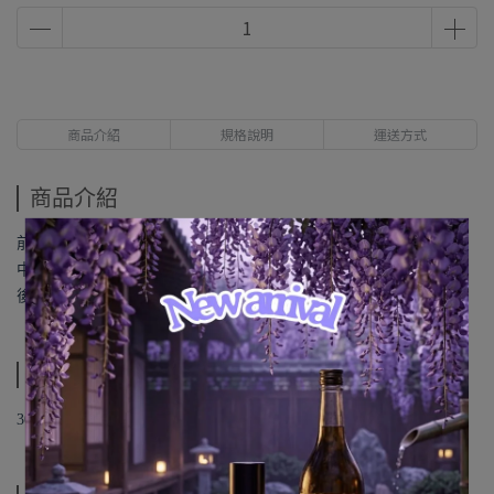
商品介紹
規格說明
運送方式
商品介紹
前味→果仁糖、紅酒、草莓、杏桃。
中味→白蘭地、櫻桃酒、櫻桃、天芥菜、熟食。
後味→杏仁甜酒、香草、紅蘋果。
規格說明
30ML 原廠代理正裝品。