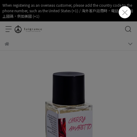
When registering as an overseas customer, please add the country code to the
phone number, such as the United States (+1) / 海外客戶註冊時，電話部分請加
上國碼，例如美國 (+1)