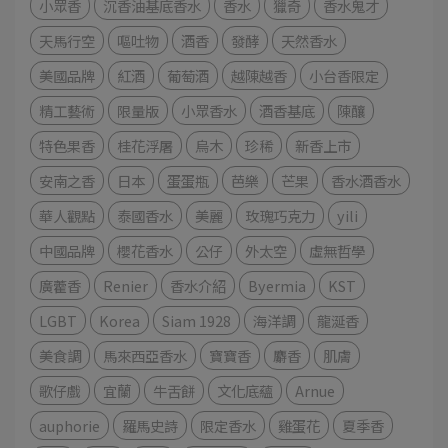
小眾香
沉香油基底香水
香水
獵奇
香水鬼才
天馬行空
嘔吐物
酒香
發酵
天然香水
美國品牌
紅酒
葡萄酒
越陳越香
小台香限定
精工藝術
限量版
小眾香水
酒香基底
陳釀
特色果香
桂花浮屠
烏木
珍稀
新香上市
安南之香
日本
蛋蛋瓶
芭樂
芒果
香水酒香水
華人觀點
泰國香水
美麗
玫瑰巧克力
yili
中國品牌
櫻花香水
公仔
外太空
虛無哲學
廣藿香
Renier
香水介紹
Byermia
KST
LGBT
Korea
Siam 1928
海洋調
龍涎香
美食調
馬來西亞香水
寶寶香
麝香
肌膚
歌仔戲
宜蘭
牛舌餅
文化底蘊
Arnue
auphorie
羅馬史詩
限定香水
雞蛋花
夏季香