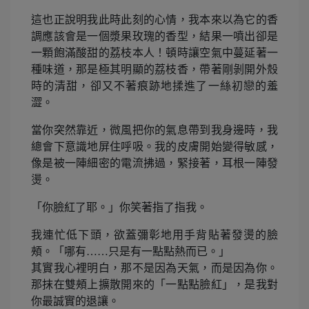
這也正說明我此時此刻的心情，我本來以為它的香
調應該會是一個漿果玫瑰的香型，結果一噴出卻是
一顆飽滿酸甜的荔枝本人！頓時讓空氣中蔓延著一
種味道，那是極其明顯的荔枝香，帶著剛剝開外殼
時的清甜，卻又不著痕跡地揉進了一絲初戀的羞
澀。
當你突然靠近，微風把你的氣息帶到我身邊時，我
總會下意識地屏住呼吸。我的皮膚開始變得敏感，
像是被一陣細密的電流拂過，緊接著，耳根一陣發
燙。
「你臉紅了耶。」你笑著指了指我。
我連忙低下頭，欲蓋彌彰地用手背貼著發燙的臉
頰。「哪有……只是有一點點熱而已。」
其實我心裡明白，那不是因為天氣，而是因為你。
那抹在雙頰上擴散開來的「一點點臉紅」，是我對
你最誠實的退讓。