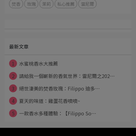
焚香
玫瑰
茉莉
私心推薦
雷尼爾
最新文章
1
水蜜桃香水大推薦
2
請給我一個嶄新的香氣世界：雷尼爾之202⋯
3
絕世淒美的焚香玫瑰：Filippo 迪多⋯
4
夏天的味道：雞蛋花香噴噴~
5
一款香水多種體驗：【Filippo So⋯