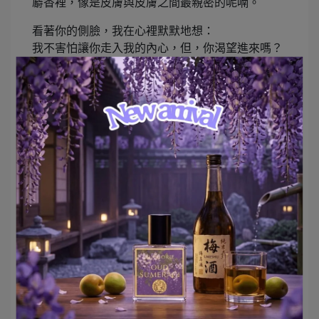
麝香裡，像是皮膚與皮膚之間最親密的呢喃。
看著你的側臉，我在心裡默默地想：
我不害怕讓你走入我的內心，但，你渴望進來嗎？
如果你也有那麼一點點心動，
下一次，換你走過來，好嗎？
我不會害怕你走進我的內心，無比溫柔與心動了。
(麝香)