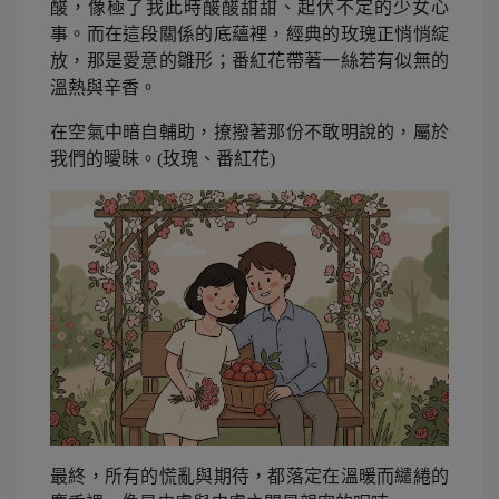
酸，像極了我此時酸酸甜甜、起伏不定的少女心
事。而在這段關係的底蘊裡，經典的玫瑰正悄悄綻
放，那是愛意的雛形；番紅花帶著一絲若有似無的
溫熱與辛香。
在空氣中暗自輔助，撩撥著那份不敢明說的，屬於
我們的曖昧。(玫瑰、番紅花)
最終，所有的慌亂與期待，都落定在溫暖而繾綣的